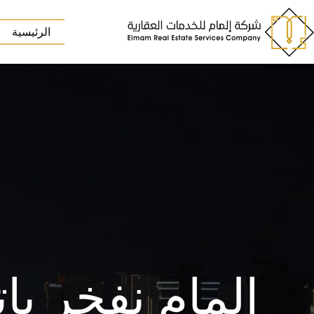
لتجاوز
لى
الرئيسية
لمحتوى
المام نفخر بإت