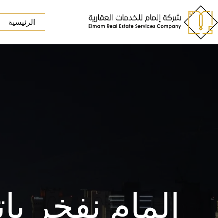
لتجاوز
لى
الرئيسية
لمحتوى
المام نفخر بإت